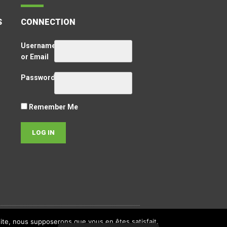
S
CONNECTION
Username
or Email
Password
Remember Me
 site, nous supposerons que vous en êtes satisfait.