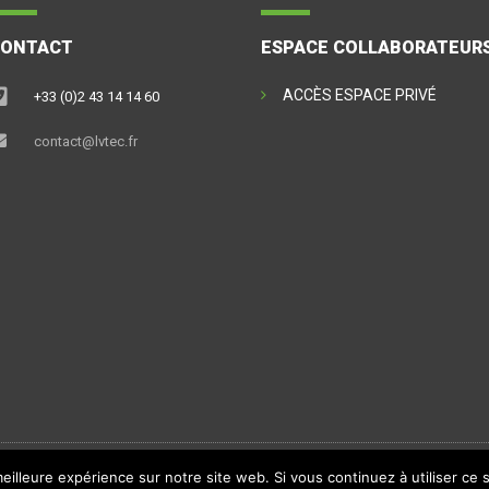
CONTACT
ESPACE COLLABORATEUR
ACCÈS ESPACE PRIVÉ
+33 (0)2 43 14 14 60
contact@lvtec.fr
eilleure expérience sur notre site web. Si vous continuez à utiliser ce
 -
Politique de confidentialité
-
Mentions Légales