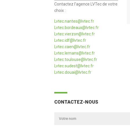
Contactez l’agence LVTec de votre
choix :
Lvtec.nantes@lvtec.fr
Lvtec.bordeaux@lvtec.fr
Lvtec.vierzon@lvtec.fr
Lvtec.idf@lvtec.fr
Lvtec.caen@lvtec.fr
Lvtec.lemans@lvtec.fr
Lvtec.toulouse@lvtec.fr
Lvtec.sudest@lvtec.fr
Lvtec.douai@lvtec.fr
CONTACTEZ-NOUS