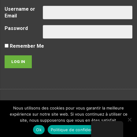
Username or
Email
Password
Remember Me
Copyright ©
2026
LVTec. Tous droits réservés -
Politique de
Nous utilisons des cookies pour vous garantir la meilleure
confidentialité
-
Mentions Légales
expérience sur notre site web. Si vous continuez à utiliser ce
Creaplus Communications
site, nous supposerons que vous en êtes satisfait.
Ok
Politique de confidentialité