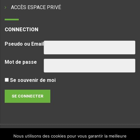
ACCÈS ESPACE PRIVÉ
CONNECTION
Pseudo ou Email
Mot de passe
Se souvenir de moi
Nous utilisons des cookies pour vous garantir la meilleure
Copyright & copies.
2026
LVTec. Tous droits réservés -
Politique de