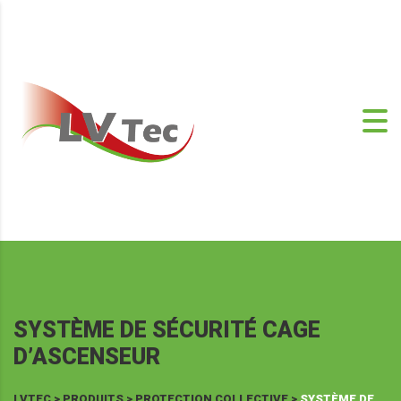
SYSTÈME DE SÉCURITÉ CAGE
D’ASCENSEUR
LVTEC
>
PRODUITS
>
PROTECTION COLLECTIVE
>
SYSTÈME DE