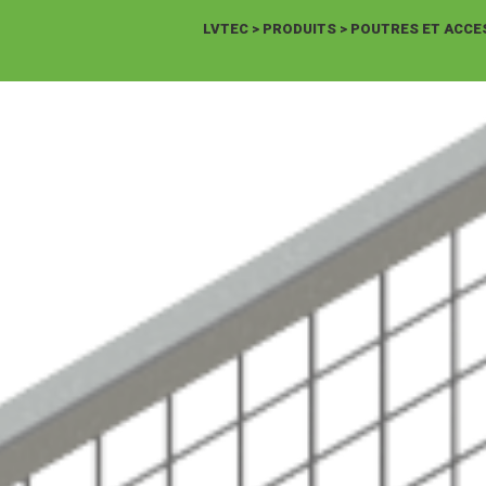
LVTEC
>
PRODUITS
>
POUTRES ET ACCE