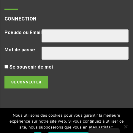
CONNECTION
Pseudo ou Email
Mot de passe
Se souvenir de moi
Nous utilisons des cookies pour vous garantir la meilleure
expérience sur notre site web. Si vous continuez à utiliser ce
Copyright & copies.
2026
LVTec. Tous droits réservés -
Politique de
site, nous supposerons que vous en êtes satisfait.
confidentialité
-
Mentions Légales
Creaplus Communications