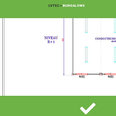
LVTEC
>
BUNGALOWS