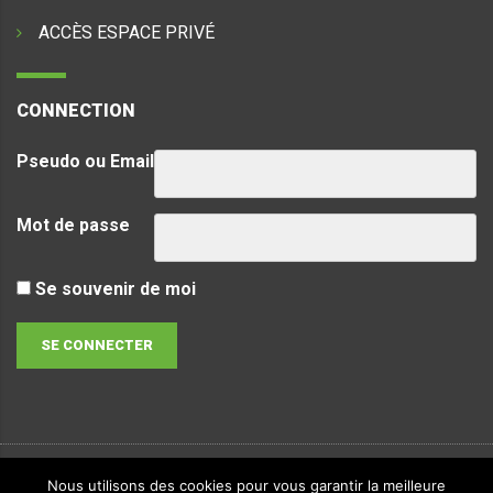
ACCÈS ESPACE PRIVÉ
CONNECTION
Pseudo ou Email
Mot de passe
Se souvenir de moi
Nous utilisons des cookies pour vous garantir la meilleure
Copyright & copies.
2026
LVTec. Tous droits réservés -
Politique de