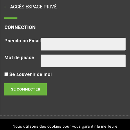
ACCÈS ESPACE PRIVÉ
CONNECTION
Pseudo ou Email
Mot de passe
Se souvenir de moi
Nous utilisons des cookies pour vous garantir la meilleure
Copyright & copies.
2026
LVTec. Tous droits réservés -
Politique de